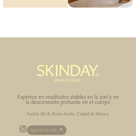
Expertos en resultados visibles en la piel y en
la desconexión profunda en el cuerpo
Puebla 341-B, Roma Norte, Ciudad de México
Agenda tu cita