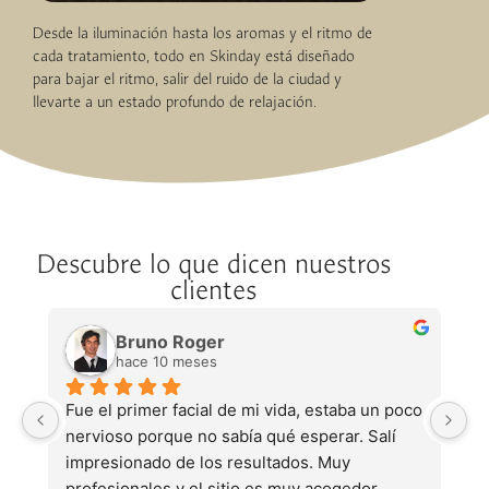
Desde la iluminación hasta los aromas y el ritmo de
cada tratamiento, todo en Skinday está diseñado
para bajar el ritmo, salir del ruido de la ciudad y
llevarte a un estado profundo de relajación.
Descubre lo que dicen nuestros
clientes
Bruno Roger
hace 10 meses
Fue el primer facial de mi vida, estaba un poco 
¡C
do 
nervioso porque no sabía qué esperar. Salí 
l
impresionado de los resultados. Muy 
hi
Es 
profesionales y el sitio es muy acogedor.
r