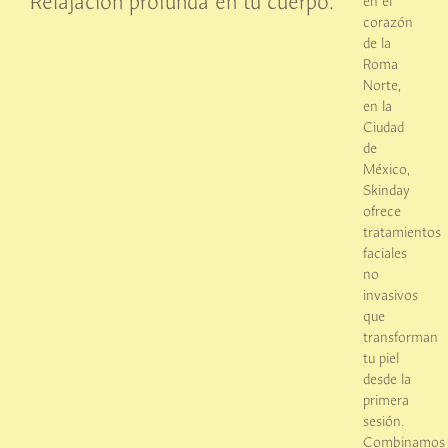
Relajación profunda en tu cuerpo.
en el
corazón
de la
Roma
Norte,
en la
Ciudad
de
México,
Skinday
ofrece
t
ratamientos
faciales
no
invasivos
que
transforman
tu piel
desde la
primera
sesión.
Combinamos