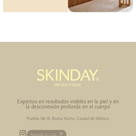
Expertos en resultados visibles en la piel y en
la desconexión profunda en el cuerpo
Puebla 341-B, Roma Norte, Ciudad de México
Agenda tu cita